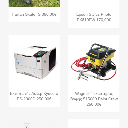


Γρήγορη προβολή
Γρήγορη προβολή
Hartan Skater S 350,00€
Epson Stylus Photo
PX810FW 170,00€


Γρήγορη προβολή
Γρήγορη προβολή
Εκτυπωτής Λέιζερ Kyocera
Wagner Ψεκαστήρας
FS-2000D 250,00€
Βαφής 515000 Paint Crew
250,00€