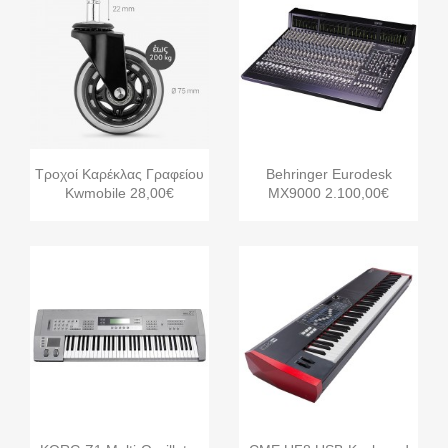


Γρήγορη προβολή
Γρήγορη προβολή
Τροχοί Καρέκλας Γραφείου
Behringer Eurodesk
Kwmobile 28,00€
MX9000 2.100,00€


Γρήγορη προβολή
Γρήγορη προβολή