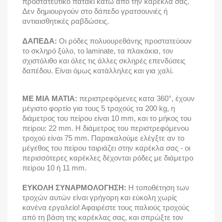
προστατευτικό πατάκι κάτω από την καρέκλα σας.
Δεν δημιουργούν στο δάπεδο γρατσουνιές ή
αντιαισθητικές ραβδώσεις.
ΔΑΠΕΔΑ:
Οι ρόδες πολυουρεθάνης προστατεύουν
το σκληρό ξύλο, το laminate, τα πλακάκια, τον
σχιστόλιθο και όλες τις άλλες σκληρές επενδύσεις
δαπέδου. Είναι όμως κατάλληλες και για χαλί.
ΜΕ ΜΙΑ ΜΑΤΙΑ:
περιστρεφόμενες κατα 360°, έχουν
μέγιστο φορτίο για τους 5 τροχούς τα 200 kg, η
διάμετρος του πείρου είναι 10 mm, και το μήκος του
πείρου: 22 mm. Η διάμετρος του περιστρεφόμενου
τροχού είναι 75 mm. Παρακαλούμε ελέγξτε αν το
μέγεθος του πείρου ταιριάζει στην καρέκλα σας - οι
περισσότερες καρέκλες δέχονται ρόδες με διάμετρο
πείρου 10 ή 11 mm.
ΕΥΚΟΛΗ ΣΥΝΑΡΜΟΛΟΓΗΣΗ:
Η τοποθέτηση των
τροχών αυτών είναι γρήγορη και εύκολη χωρίς
κανένα εργαλείο! Αφαιρέστε τους παλιούς τροχούς
από τη βάση της καρέκλας σας, και σπρώξτε τον