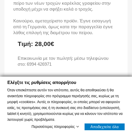
πείρο των νέων τροχών καρέκλας γραφείου στην
υποδοχή μέχρι να σφήξει καλά ο τροχός.
Καινούριο, αμεταχείριστο προϊόν. Έγινε εισαγωγή
από τη Γερμανία, όμως κατα την παραγγελία έγινε
λάθος επιλογή της διαμέτρου του πείρου.
Τιμή: 28,00€
Επικοινωνία με τον πωλητή: μέσω τηλεφώνου
στο: 6994 426971
Ελέγξτε τις ρυθμίσεις απορρήτου
Όταν επισκέπτεστε αυτόν τον ιστότοπο, αυτός θα αποθηκεύσει ή θα
ανακτήσει πληροφορίες στο πρόγραμμα περιήγησής σας, κυρίως με τη
μορφή «cookies». Αυτές οι πληροφορίες, οι οποίες μπορεί να αφορούν
εσάς, τις προτιμήσεις σας ή τη συσκευή σας στο διαδίκτυο (υπολογιστή,
tablet ή κινητό), χρησιμοποιούνται κυρίως για να κάνουν τον ιστότοπο να
Ελέγξτε τις ρυθμίσεις απορρήτου σας
λειτουργεί χωρίς προβλήματα.
© 2026 - Λογισμικό αναζήτησης του GreekNET24™
Περισσότερες πληροφορίες
Αποδεχτείτε όλα